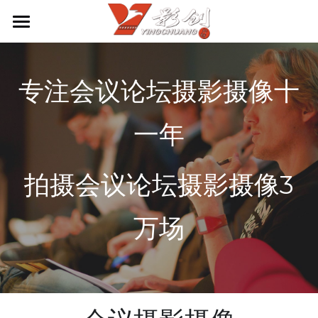
首页
影创发展
专注会议论坛摄影摄像十
视频直播
一年
会议拍摄
拍摄会议论坛摄影摄像3
展会拍摄
形象照拍摄
万场
宣传片拍摄
视频剪辑
联系我们